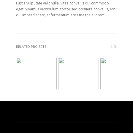
Fusce vulputate velit nulla, vitae convallis dui commodo
eget. Vivamus vestibulum, tortor sed posuere convallis, est
dui imperdiet est, at fermentum eros magna a lorem.
RELATED PROJECTS