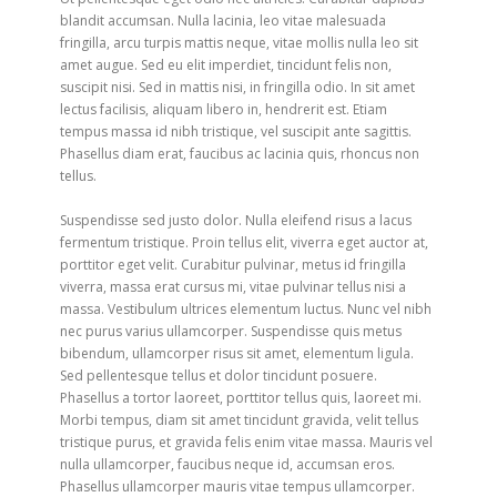
blandit accumsan. Nulla lacinia, leo vitae malesuada
fringilla, arcu turpis mattis neque, vitae mollis nulla leo sit
amet augue. Sed eu elit imperdiet, tincidunt felis non,
suscipit nisi. Sed in mattis nisi, in fringilla odio. In sit amet
lectus facilisis, aliquam libero in, hendrerit est. Etiam
tempus massa id nibh tristique, vel suscipit ante sagittis.
Phasellus diam erat, faucibus ac lacinia quis, rhoncus non
tellus.
Suspendisse sed justo dolor. Nulla eleifend risus a lacus
fermentum tristique. Proin tellus elit, viverra eget auctor at,
porttitor eget velit. Curabitur pulvinar, metus id fringilla
viverra, massa erat cursus mi, vitae pulvinar tellus nisi a
massa. Vestibulum ultrices elementum luctus. Nunc vel nibh
nec purus varius ullamcorper. Suspendisse quis metus
bibendum, ullamcorper risus sit amet, elementum ligula.
Sed pellentesque tellus et dolor tincidunt posuere.
Phasellus a tortor laoreet, porttitor tellus quis, laoreet mi.
Morbi tempus, diam sit amet tincidunt gravida, velit tellus
tristique purus, et gravida felis enim vitae massa. Mauris vel
nulla ullamcorper, faucibus neque id, accumsan eros.
Phasellus ullamcorper mauris vitae tempus ullamcorper.