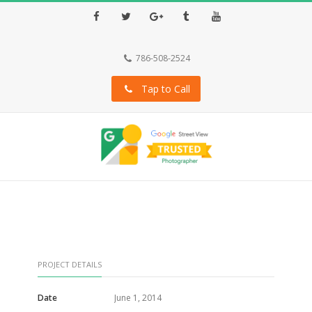
Facebook
Twitter
Google+
Tumblr
Youtube
786-508-2524
Tap to Call
PROJECT DETAILS
Date
June 1, 2014