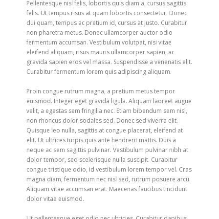
Pellentesque nisl felis, lobortis quis diam a, cursus sagittis
felis. Ut tempus risus at quam lobortis consectetur. Donec
dui quam, tempus ac pretium id, cursus at justo. Curabitur
non pharetra metus. Donec ullamcorper auctor odio
fermentum accumsan. Vestibulum volutpat, nisi vitae
eleifend aliquam, risus mauris ullamcorper sapien, ac
gravida sapien eros vel massa. Suspendisse a venenatis elit.
Curabitur fermentum lorem quis adipiscing aliquam.
Proin congue rutrum magna, a pretium metus tempor
euismod. Integer eget gravida ligula. Aliquam laoreet augue
velit, a egestas sem fringilla nec. Etiam bibendum sem nisl,
non rhoncus dolor sodales sed. Donec sed viverra elit.
Quisque leo nulla, sagittis at congue placerat, eleifend at
elit. Ut ultrices turpis quis ante hendrerit mattis. Duis a
neque ac sem sagittis pulvinar. Vestibulum pulvinar nibh at
dolor tempor, sed scelerisque nulla suscipit. Curabitur
congue tristique odio, id vestibulum lorem tempor vel. Cras
magna diam, fermentum nec nisl sed, rutrum posuere arcu.
Aliquam vitae accumsan erat. Maecenas faucibus tincidunt
dolor vitae euismod.
Ut pellentesque eget odio nec ultricies. Curabitur dapibus