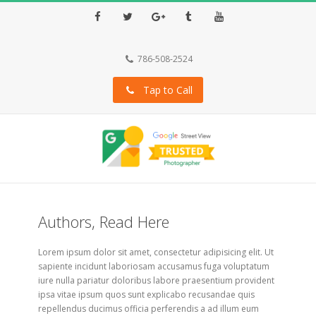
Facebook
Twitter
Google+
Tumblr
Youtube
786-508-2524
Tap to Call
Authors, Read Here
Lorem ipsum dolor sit amet, consectetur adipisicing elit. Ut
sapiente incidunt laboriosam accusamus fuga voluptatum
iure nulla pariatur doloribus labore praesentium provident
ipsa vitae ipsum quos sunt explicabo recusandae quis
repellendus ducimus officia perferendis a ad illum eum